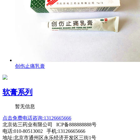
创伤止痛乳膏
软膏系列
暂无信息
点击免费电话咨询:13126665666
北京佑三药业有限公司 ICP备888888888号
电话:010-80513002 手机:13126665666
地址:北京市通州区永乐经济开发区三街1号